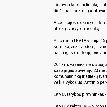
Lietuvos komunalininkų ir at
didžiausia sektorių atstovauj
Asociacijos siekiai yra atsto
atliekų tvarkymo politiką.
Šiuo metu LKATA vienija 15 p
surenka, veža, apdoroja įvair
paslaugas (teritorijų priežiūr
2017 m. vasario mėn. susijun
savo jėgas suvienijo 20 met
komunalininkų ir atliekų tva
veiklą vykdžiusi Antrinio pe
LKATA tarybos pirmininkas -
LKATA direktorius – Simonas